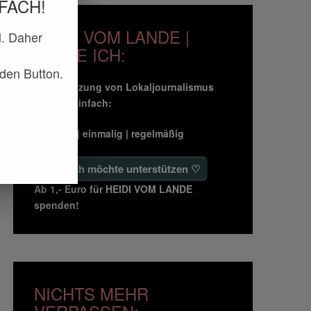
FACH!
HEIDI VOM LANDE |
l. Daher
ZAHLE ICH:
 den Button.
Unterstützung von Lokaljournalismus
geht so einfach:
freiwillig | einmalig | regelmäßig
♡ Ja, ich möchte unterstützen ♡
Ab 1,- Euro für HEIDI VOM LANDE
spenden!
NICHTS MEHR