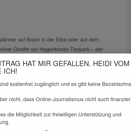
Männer auf Bojen in der Elbe oder auf dem
einer Giraffe vor Hagenbecks Tierpark – der
en Skulpturen in Hamburg schon viele Spuren
ITRAG HAT MIR GEFALLEN. HEIDI VOM
ng der Schöpfung“ eröffnet das WÄLDERHAUS in
 ICH!
einer einzigartigen Zusammenstellung wenig
 sind kostenfrei zugänglich und es gibt keine Bezahlschr
ber nicht, dass Online-Journalismus nicht auch finanzie
n im Blog zu gewinnen.
Mehr zu Ausstellung und
es die Möglichkeit zur freiwilligen Unterstützung und
ung.