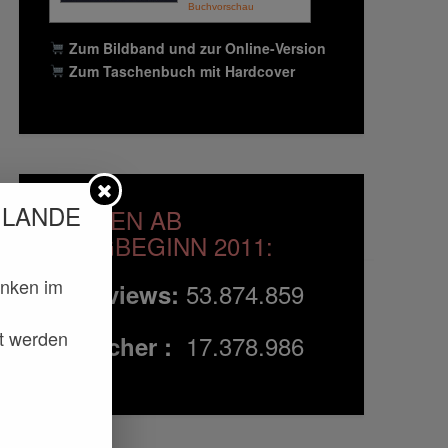
Buchvorschau
Zum Bildband und zur Online-Version
Zum Taschenbuch mit Hardcover
 LANDE
ZAHLEN AB
BLOGBEGINN 2011:
anken im
53.874.859
Pageviews:
Mio
rt werden
17.378.986
Besucher :
Mio