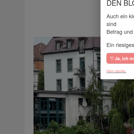
DEN BL
Auch ein kl
sind
Betrag und 
Ein riesi
♡ Ja, ich m
Nein danke.