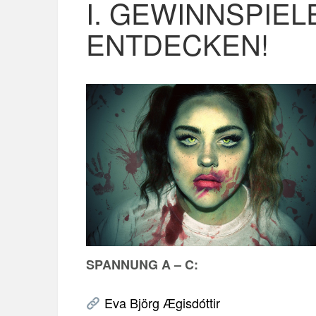
I. GEWINNSPIEL
ENTDECKEN!
SPANNUNG A – C:
Eva Björg Ægisdóttir