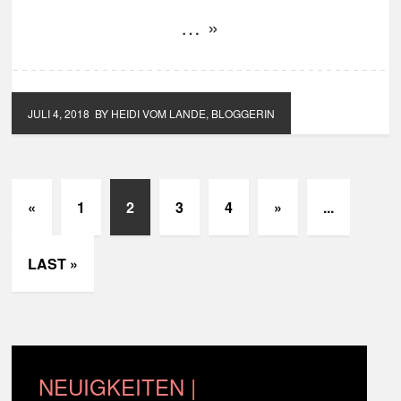
… »
JULI 4, 2018
BY HEIDI VOM LANDE, BLOGGERIN
«
1
2
3
4
»
...
LAST »
NEUIGKEITEN |